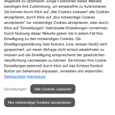
Angebote zu optimieren. Einige Funktionen dieser Website
Hauttest bei Allergien
benötigen Ihre Zustimmung, um einwandfrei zu funktionieren.
Sie können durch Klick auf „Alle Cookies zulassen“ alle Cookies
Osteoporose
akzeptieren, durch Klick auf „Nur notwendige Cookies
akzeptieren“ nur notwendige Cookies akzeptieren, oder durch
Klick auf "Einstellungen" individuelle Einstellungen vornehmen.
Schwangerschaftsfrühtest
Durch Nutzung dieser Website geben Sie in jedem Fall Ihre
Einwilligung zu den notwendigen Cookies. Die
Einwilligungserklärung (des Nutzers, bzw. dessen Gerät) wird
gespeichert, um deren Abfrage nicht erneut wiederholen zu
müssen und die Einwilligung entsprechend der gesetzlichen
Seitenübersicht
Kontakt
Impressum
Verpflichtung nachweisen zu können. Sie können Ihre Cookie
Datenschutz
Barrierefreiheit
Einstellungen jederzeit durch Klick auf das Schloss Symbol
Button am Seitenrand anpassen, verwalten und widerrufen.
Datenschutz
Impressum
© 2026 Apotheke Biberach
Einstellungen
Alle Cookies zulassen
Nur notwendige Cookies akzeptieren